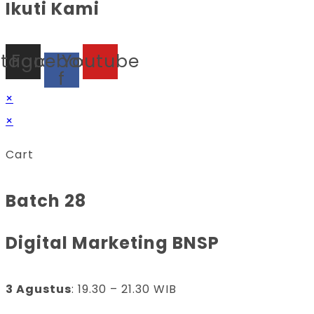
Ikuti Kami
stagram
Facebook-
Youtube
f
×
×
Cart
Batch 28
Digital Marketing BNSP
3 Agustus
: 19.30 – 21.30 WIB