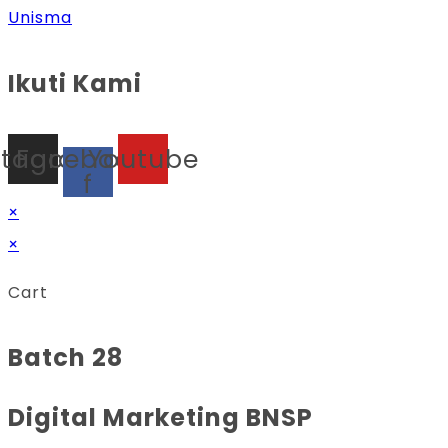
Unisma
Ikuti Kami
stagram
Facebook-
Youtube
f
×
×
Cart
Batch 28
Digital Marketing BNSP