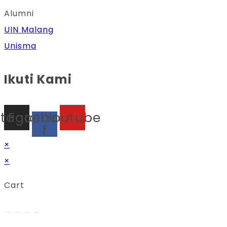
Alumni
UIN Malang
Unisma
Ikuti Kami
stagram
Facebook-
Youtube
f
×
×
Cart