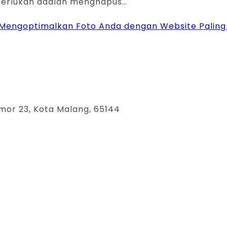
diperlukan adalah menghapus…
 Mengoptimalkan Foto Anda dengan Website Pali
mor 23, Kota Malang, 65144