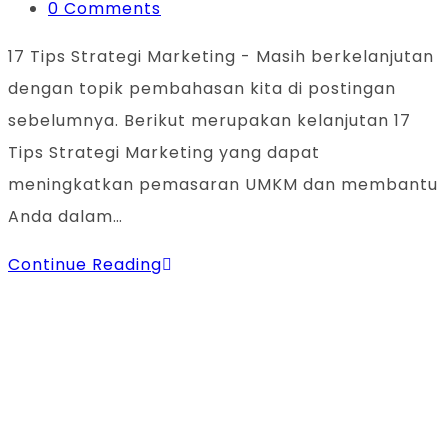
Post
0 Comments
comments:
17 Tips Strategi Marketing - Masih berkelanjutan
dengan topik pembahasan kita di postingan
sebelumnya. Berikut merupakan kelanjutan 17
Tips Strategi Marketing yang dapat
meningkatkan pemasaran UMKM dan membantu
Anda dalam…
17
Continue Reading
Tips
Strategi
Marketing
Ampuh
untuk