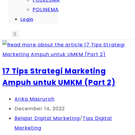
POLINEMA
Login
17 Tips Strategi Marketing
Ampuh untuk UMKM (Part 2)
Post
Arika Masruroh
author:
Post
December 14, 2022
published:
Post
Belajar DIgital Marketing
/
Tips Digital
category:
Marketing