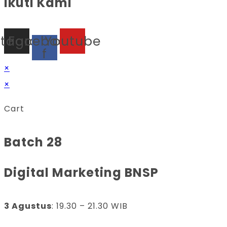
Ikuti Kami
stagram
Facebook-
Youtube
f
×
×
Cart
Batch 28
Digital Marketing BNSP
3 Agustus
: 19.30 – 21.30 WIB