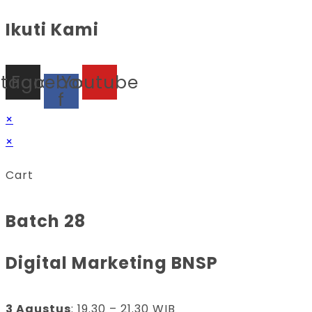
Ikuti Kami
stagram
Facebook-
Youtube
f
×
×
Cart
Batch 28
Digital Marketing BNSP
3 Agustus
: 19.30 – 21.30 WIB