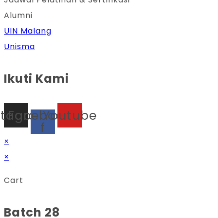
Alumni
UIN Malang
Unisma
Ikuti Kami
stagram
Facebook-
Youtube
f
×
×
Cart
Batch 28