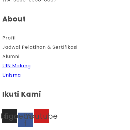
About
Profil
Jadwal Pelatihan & Sertifikasi
Alumni
UIN Malang
Unisma
Ikuti Kami
stagram
Facebook-
Youtube
f