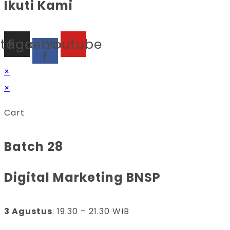
Ikuti Kami
stagram
Facebook-
Youtube
f
×
×
Cart
Batch 28
Digital Marketing BNSP
3 Agustus
: 19.30 – 21.30 WIB