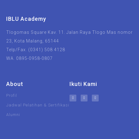
IBLU Academy
Tlogomas Square Kav. 11. Jalan Raya Tlogo Mas nomor
23, Kota Malang, 65144
Telp/Fax. (0341) 508 4128
WA. 0895-0958-0807
About
Ikuti Kami
Profil
Jadwal Pelatihan & Sertifikasi
Alumni
UIN Malang
Unisma