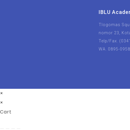
IBLU Acade
Tlogomas Squa
nomor 23, Kot
Telp/Fax. (034
WA. 0895-095
×
×
Cart