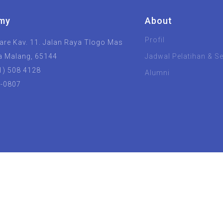
my
About
Profil
re Kav. 11. Jalan Raya Tlogo Mas
a Malang, 65144
Jadwal Pelatihan & Ser
1) 508 4128
Alumni
8-0807
UIN Malang
Unisma