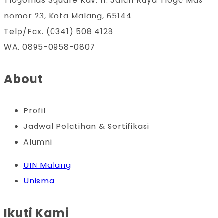
Tlogomas Square Kav. 11. Jalan Raya Tlogo Mas
Kesuksesan
nomor 23, Kota Malang, 65144
bagi
Telp/Fax. (0341) 508 4128
Pendidik
WA. 0895-0958-0807
di
Era
About
Digital
Profil
Jadwal Pelatihan & Sertifikasi
Alumni
UIN Malang
Unisma
Ikuti Kami