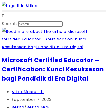
Skip
to
content
Search
Microsoft Certified Educator –
Certification: Kunci Kesuksesan
bagi Pendidik di Era Digital
Post
Arika Masruroh
author:
Post
September 7, 2023
published:
Post
Berita
/
Berita MCE