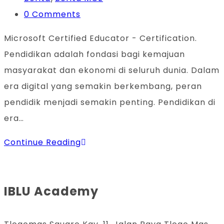
category:
Post
0 Comments
comments:
Microsoft Certified Educator - Certification.
Pendidikan adalah fondasi bagi kemajuan
masyarakat dan ekonomi di seluruh dunia. Dalam
era digital yang semakin berkembang, peran
pendidik menjadi semakin penting. Pendidikan di
era…
Microsoft
Continue Reading
Certified
Educator
IBLU Academy
–
Certification:
Kunci