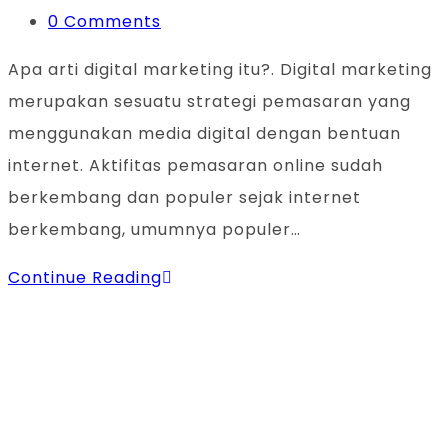
category:
Post
0 Comments
comments:
Apa arti digital marketing itu?. Digital marketing
merupakan sesuatu strategi pemasaran yang
menggunakan media digital dengan bentuan
internet. Aktifitas pemasaran online sudah
berkembang dan populer sejak internet
berkembang, umumnya populer…
Digital
Continue Reading
Marketing
(Pengertian,
Kelebihan,
Jenis
dan