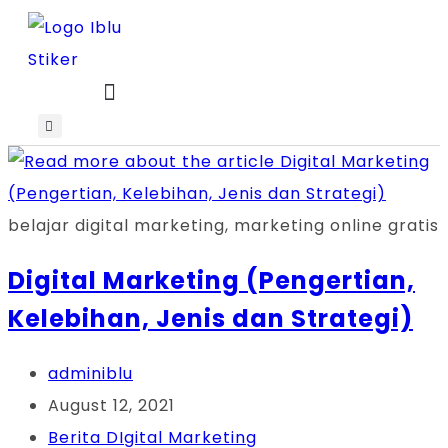
Skip
to
content
belajar digital marketing, marketing online gratis
Digital Marketing (Pengertian,
Kelebihan, Jenis dan Strategi)
Post
adminiblu
author:
Post
August 12, 2021
published:
Post
Berita DIgital Marketing