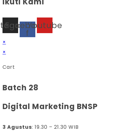
Ikuti Kami
stagram
Facebook-
Youtube
f
×
×
Cart
Batch 28
Digital Marketing BNSP
3 Agustus
: 19.30 – 21.30 WIB