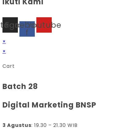
Ikuti Kami
stagram
Facebook-
Youtube
f
×
×
Cart
Batch 28
Digital Marketing BNSP
3 Agustus
: 19.30 – 21.30 WIB