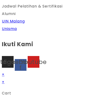
Jadwal Pelatihan & Sertifikasi
Alumni
UIN Malang
Unisma
Ikuti Kami
stagram
Facebook-
Youtube
f
×
×
Cart