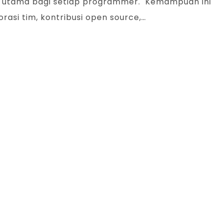
han utama bagi setiap programmer. Kemampuan ini
asi tim, kontribusi open source,…