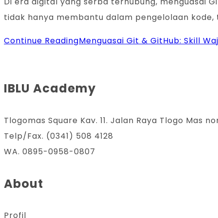
Di era digital yang serba terhubung, menguasai 
tidak hanya membantu dalam pengelolaan kode, tet
Continue Reading
Menguasai Git & GitHub: Skill Wa
IBLU Academy
Tlogomas Square Kav. 11. Jalan Raya Tlogo Mas no
Telp/Fax. (0341) 508 4128
WA. 0895-0958-0807
About
Profil