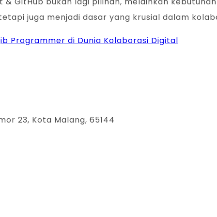
Git & GitHub bukan lagi pilihan, melainkan kebutu
api juga menjadi dasar yang krusial dalam kolabor
jib Programmer di Dunia Kolaborasi Digital
mor 23, Kota Malang, 65144