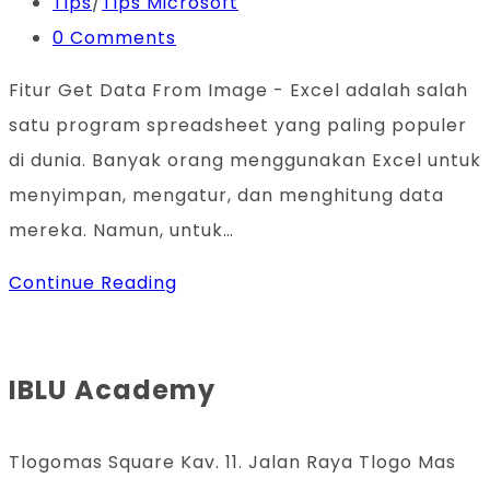
published:
Post
Tips
/
Tips Microsoft
category:
Post
0 Comments
comments:
Fitur Get Data From Image - Excel adalah salah
satu program spreadsheet yang paling populer
di dunia. Banyak orang menggunakan Excel untuk
menyimpan, mengatur, dan menghitung data
mereka. Namun, untuk…
Fitur
Continue Reading
Get
Data
IBLU Academy
From
Image:
Memanfaatkan
Tlogomas Square Kav. 11. Jalan Raya Tlogo Mas