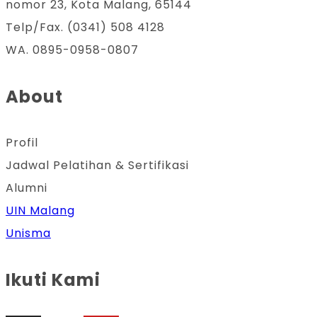
Fitur
nomor 23, Kota Malang, 65144
Terbaru
Telp/Fax. (0341) 508 4128
Excel
WA. 0895-0958-0807
untuk
Mempercepat
About
Proses
Entri
Profil
Data
Jadwal Pelatihan & Sertifikasi
Alumni
UIN Malang
Unisma
Ikuti Kami