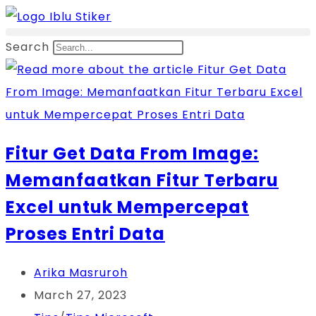
Skip
to
Search
content
Fitur Get Data From Image:
Memanfaatkan Fitur Terbaru
Excel untuk Mempercepat
Proses Entri Data
Post
Arika Masruroh
author:
Post
March 27, 2023