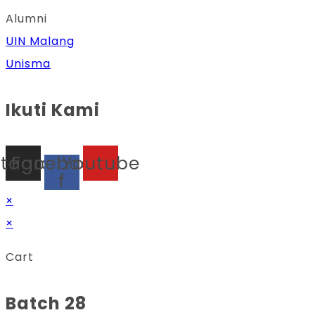
Alumni
UIN Malang
Unisma
Ikuti Kami
stagram
Facebook-
Youtube
f
×
×
Cart
Batch 28