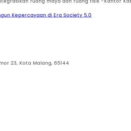
ntegrasikan ruang maya dan ruang fisik -Kantor Ka
ngun Kepercayaan di Era Society 5.0
mor 23, Kota Malang, 65144