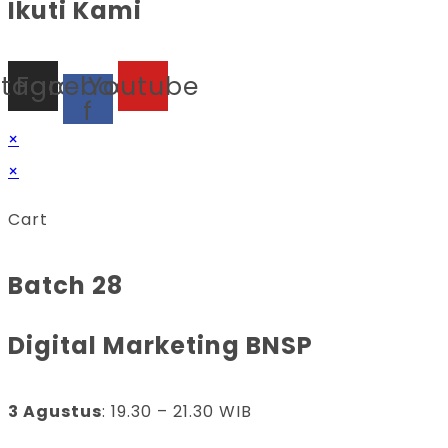
Ikuti Kami
stagram
Facebook-
Youtube
f
×
×
Cart
Batch 28
Digital Marketing BNSP
3 Agustus
: 19.30 – 21.30 WIB