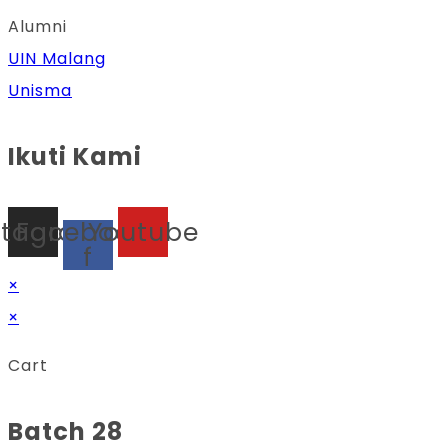
Alumni
UIN Malang
Unisma
Ikuti Kami
stagram
Facebook-
Youtube
f
×
×
Cart
Batch 28