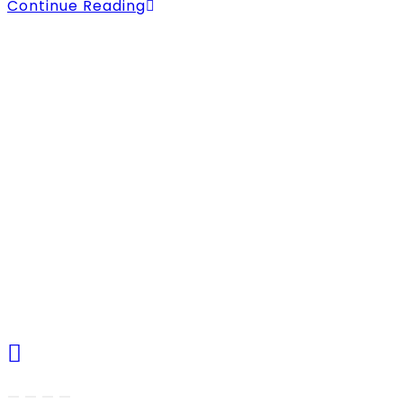
Continue Reading
IBLU Acad
Tlogomas Squ
Mas nomor 23
Telp/Fax. (03
WA. 0895-09