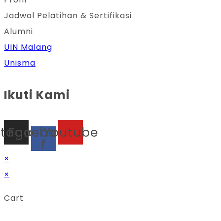
Jadwal Pelatihan & Sertifikasi
Alumni
UIN Malang
Unisma
Ikuti Kami
stagram
Facebook-
Youtube
f
×
×
Cart