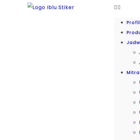
Profi
Prod
Jadwa
Mitra