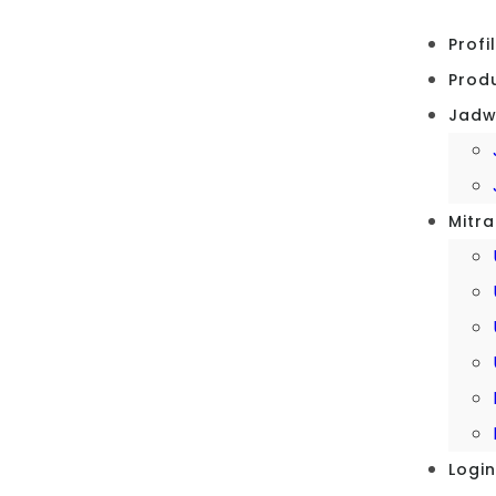
Profi
Prod
Jadwa
Mitra
Logi