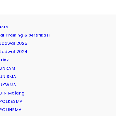
l
ucts
l Training & Sertifikasi
Jadwal 2025
Jadwal 2024
 Link
UNRAM
UNISMA
UKWMS
UIN Malang
POLKESMA
POLINEMA