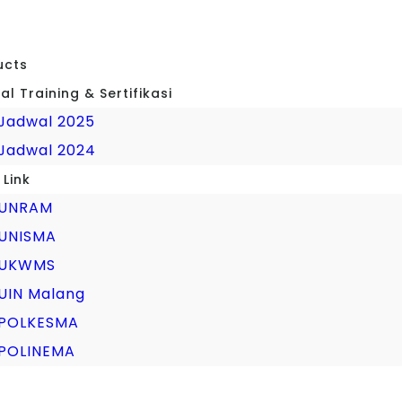
l
ucts
l Training & Sertifikasi
Jadwal 2025
Jadwal 2024
 Link
UNRAM
UNISMA
UKWMS
UIN Malang
POLKESMA
POLINEMA
n