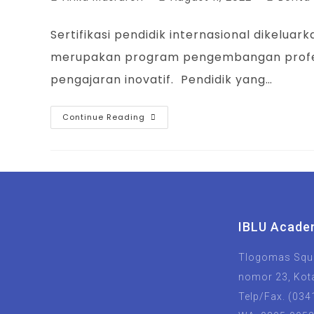
Sertifikasi pendidik internasional dikeluar
merupakan program pengembangan profesi
pengajaran inovatif. Pendidik yang…
Continue Reading
IBLU Acade
Tlogomas Squa
nomor 23, Kot
Telp/Fax. (034