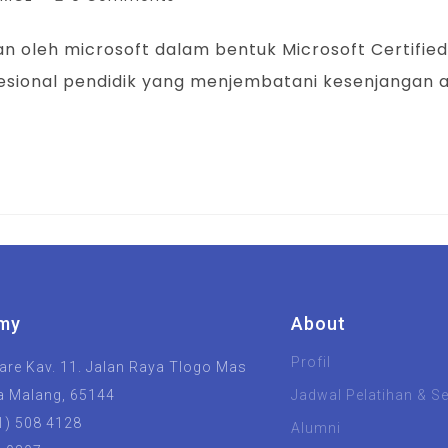
kan oleh microsoft dalam bentuk Microsoft Certified 
onal pendidik yang menjembatani kesenjangan an
my
About
Profil
re Kav. 11. Jalan Raya Tlogo Mas
a Malang, 65144
Jadwal Pelatihan & Ser
1) 508 4128
Alumni