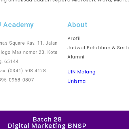
U Academy
About
Profil
as Square Kav. 11. Jalan
Jadwal Pelatihan & Serti
Tlogo Mas nomor 23, Kota
Alumni
g, 65144
ax. (0341) 508 4128
UIN Malang
895-0958-0807
Unisma
Batch 28
Digital Marketing BNSP