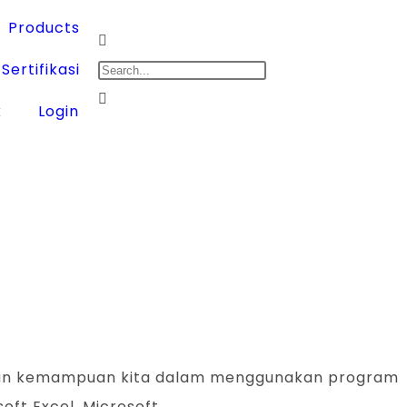
Products
Sertifikasi
k
Login
njukan kemampuan kita dalam menggunakan program
oft Excel, Microsoft…