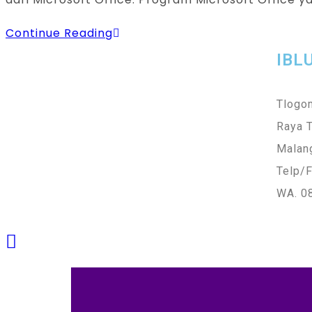
Continue Reading
IBL
Tlogom
Raya 
Malan
Telp/F
WA. 0