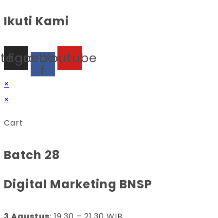
Ikuti Kami
stagram
Facebook-
Youtube
f
×
×
Cart
Batch 28
Digital Marketing BNSP
3 Agustus
: 19.30 – 21.30 WIB