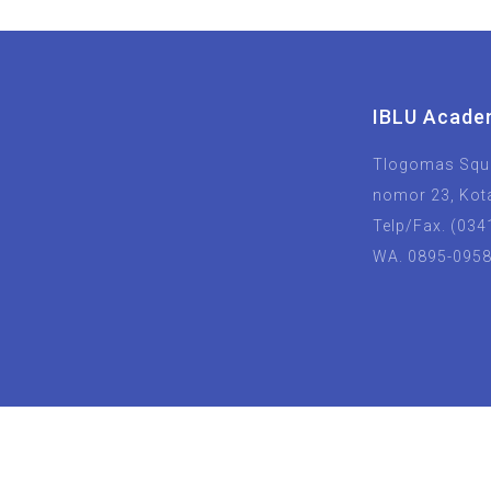
IBLU Acade
Tlogomas Squa
nomor 23, Kot
Telp/Fax. (034
WA. 0895-095