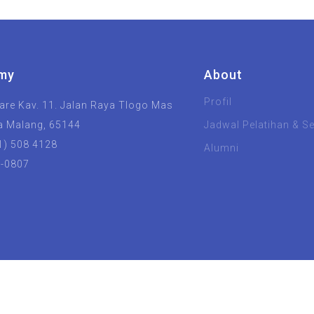
my
About
Profil
re Kav. 11. Jalan Raya Tlogo Mas
a Malang, 65144
Jadwal Pelatihan & Ser
1) 508 4128
Alumni
8-0807
UIN Malang
Unisma