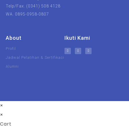
Telp/Fax. (0341) 508 4128
WA. 0895-0958-0807
About
Ikuti Kami
Profil
Jadwal Pelatihan & Sertifikasi
Alumni
UIN Malang
Unisma
×
×
Cart