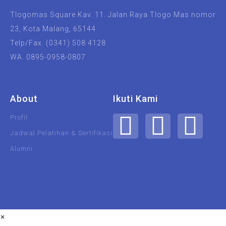
Tlogomas Square Kav. 11. Jalan Raya Tlogo Mas nomor
23, Kota Malang, 65144
Telp/Fax. (0341) 508 4128
WA. 0895-0958-0807
About
Ikuti Kami
Profil
Jadwal Pelatihan & Sertifikasi
Alumni
UIN Malang
Unisma
×