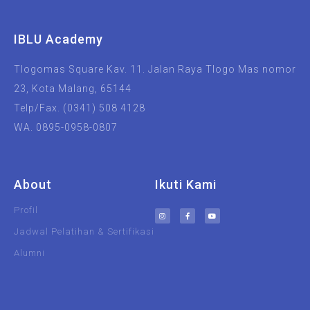
IBLU Academy
Tlogomas Square Kav. 11. Jalan Raya Tlogo Mas nomor
23, Kota Malang, 65144
Telp/Fax. (0341) 508 4128
WA. 0895-0958-0807
About
Ikuti Kami
Profil
Jadwal Pelatihan & Sertifikasi
Alumni
UIN Malang
Unisma