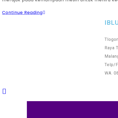
Continue Reading
IBL
Tlogom
Raya 
Malan
Telp/F
WA. 0