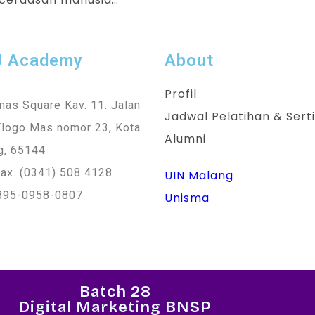
U Academy
About
Profil
as Square Kav. 11. Jalan
Jadwal Pelatihan & Serti
Tlogo Mas nomor 23, Kota
Alumni
g, 65144
ax. (0341) 508 4128
UIN Malang
895-0958-0807
Unisma
Batch 28
Digital Marketing BNSP