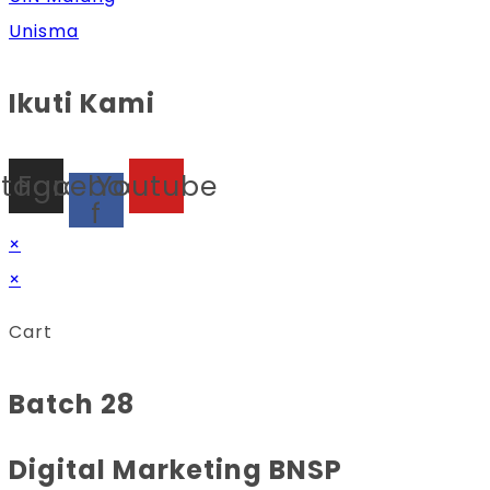
Unisma
Ikuti Kami
stagram
Facebook-
Youtube
f
×
×
Cart
Batch 28
Digital Marketing BNSP