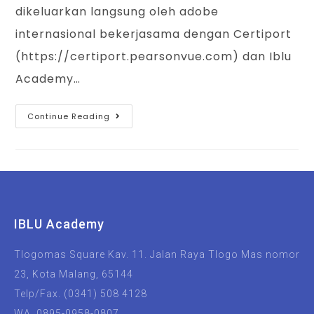
dikeluarkan langsung oleh adobe
internasional bekerjasama dengan Certiport
(https://certiport.pearsonvue.com) dan Iblu
Academy…
Continue Reading
IBLU Academy
Tlogomas Square Kav. 11. Jalan Raya Tlogo Mas nomor
23, Kota Malang, 65144
Telp/Fax. (0341) 508 4128
WA. 0895-0958-0807