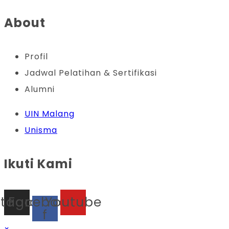
About
Profil
Jadwal Pelatihan & Sertifikasi
Alumni
UIN Malang
Unisma
Ikuti Kami
stagram
Facebook-
Youtube
f