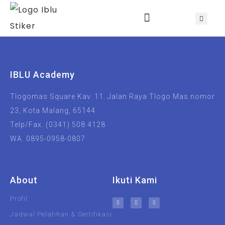
Jadwal Training & Sertifikasi
IBLU Academy
Tlogomas Square Kav. 11. Jalan Raya Tlogo Mas nomor
23, Kota Malang, 65144
Telp/Fax. (0341) 508 4128
WA. 0895-0958-0807
About
Ikuti Kami
Profil
Jadwal Pelatihan & Sertifikasi