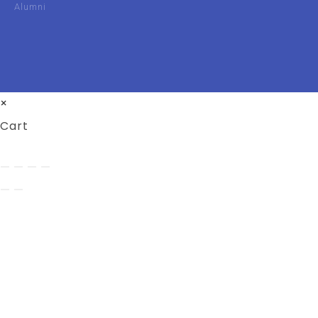
Alumni
UIN Malang
Unisma
×
Cart